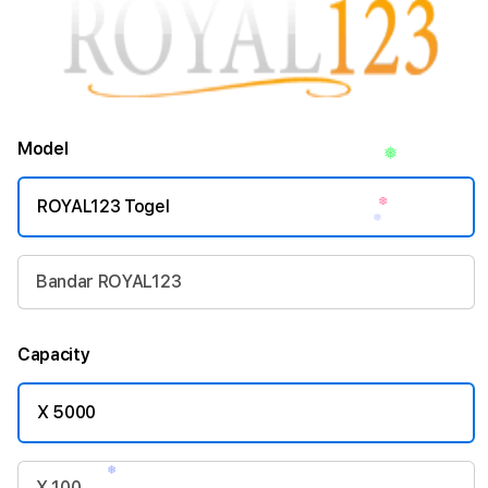
❄
Model
ROYAL123 Togel
❆
Bandar ROYAL123
❅
Capacity
X 5000
X 100