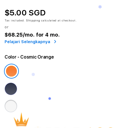
$5.00 SGD
❅
❆
Tax included.
Shipping
calculated at checkout.
or
$68.25
/mo. for 4 mo.
Pelajari Selengkapnya
❄
Color
- Cosmic Orange
❄