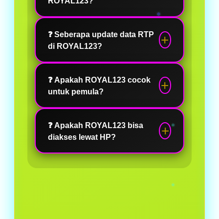
ROYAL123?
data RTP sebelum Anda
RTP menunjukkan potensi
bermain, memberikan informasi
❓ Seberapa update data RTP
kemenangan dari sebuah
situs yang sedang gacor, serta
di ROYAL123?
permainan situs. Dengan
merekomendasikan game
mengeceknya terlebih dahulu,
berdasarkan performa terbaru.
Sangat update. Informasi RTP
Anda bisa memilih game dengan
❓ Apakah ROYAL123 cocok
situs diperbarui secara berkala
peluang terbaik sebelum
untuk pemula?
agar Anda selalu mendapatkan
mengeluarkan saldo.
data terbaru, bukan informasi
Tentu saja. Baik pemula maupun
lama yang sudah tidak relevan.
❓ Apakah ROYAL123 bisa
pemain berpengalaman dapat
diakses lewat HP?
menggunakan ROYAL123
dengan mudah karena
❄
Ya, ROYAL123 dapat diakses
tampilannya sederhana dan
dengan lancar melalui perangkat
informasi RTP disajikan dengan
mobile maupun desktop,
jelas.
❆
sehingga Anda bisa bermain
kapan saja dan di mana saja.