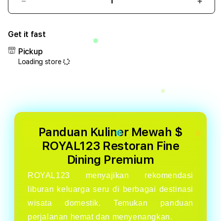
Decrease
Incr
quantity
quant
❅
for
for
❆
Get it fast
Rekomendasi
Reko
Liburan
Libu
Pickup
Keluarga
Kelu
Loading store
Seru
Seru
#
#
ROYAL123
ROYA
Wisata
Wisa
❄
Domestik
Dome
Panduan Kuliner Mewah $
ROYAL123 Restoran Fine
Dining Premium
ROYAL123 menyajikan rekomendasi
liburan keluarga seru di berbagai destinasi
wisata domestik. Temukan panduan
perjalanan hemat dan menyenangkan.