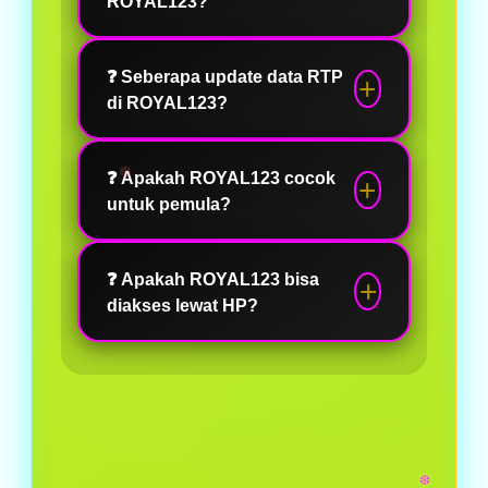
ROYAL123?
data RTP sebelum Anda
RTP menunjukkan potensi
bermain, memberikan informasi
❓ Seberapa update data RTP
kemenangan dari sebuah
situs yang sedang gacor, serta
di ROYAL123?
permainan situs. Dengan
merekomendasikan game
mengeceknya terlebih dahulu,
berdasarkan performa terbaru.
Sangat update. Informasi RTP
Anda bisa memilih game dengan
❓ Apakah ROYAL123 cocok
situs diperbarui secara berkala
peluang terbaik sebelum
untuk pemula?
agar Anda selalu mendapatkan
mengeluarkan saldo.
data terbaru, bukan informasi
Tentu saja. Baik pemula maupun
lama yang sudah tidak relevan.
❓ Apakah ROYAL123 bisa
pemain berpengalaman dapat
diakses lewat HP?
menggunakan ROYAL123
dengan mudah karena
Ya, ROYAL123 dapat diakses
tampilannya sederhana dan
dengan lancar melalui perangkat
informasi RTP disajikan dengan
mobile maupun desktop,
jelas.
sehingga Anda bisa bermain
kapan saja dan di mana saja.