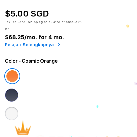
❆
$5.00 SGD
❆
Tax included.
Shipping
calculated at checkout.
or
$68.25
/mo. for 4 mo.
Pelajari Selengkapnya
Color
- Cosmic Orange
❄
❄
❄
❄