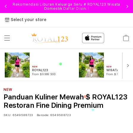
Rekomendasi Liburan Keluarga Seru # ROYAL123 Wisata
Domestik
Daftar Disini !
Select your store
Cart
❅
❅
NEW
NEW
ROYAL123
WISATA TOGEL
From $9.999 SGD
From $778.77 SGD
NEW
❄
Panduan Kuliner Mewah $ ROYAL123
Restoran Fine Dining Premium
❆
SKU:
6549588723
Barcode:
6549588723