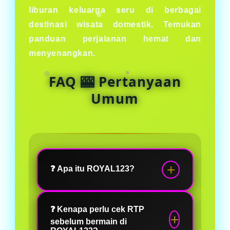
liburan keluarga seru di berbagai
destinasi wisata domestik. Temukan
panduan perjalanan hemat dan
❆
menyenangkan.
❄
FAQ 🎰 Pertanyaan
Umum
❓ Apa itu ROYAL123?
ROYAL123 bisa dianggap
❓ Kenapa perlu cek RTP
sebagai panduan bermain situs
sebelum bermain di
online. Platform ini menampilkan