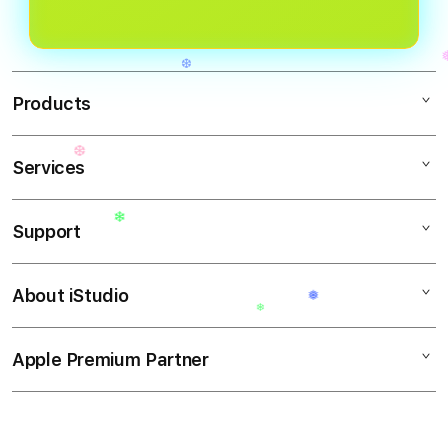
Products
Services
ROYAL123
SITUS WISATA
Support
AppleCare+
SITUS TOGEL
Corporate
WISATA TOGEL
About iStudio
My Account
ROYAL123 Togel
WISATA MACAU
Collection & Delivery
Elush Service Provider
BANDAR TOGEL
Apple Premium Partner
About Us
Returns & Exchanges
❆
Financing Options
BANDAR WISATA MACAU
Find an iStudio near you
Contact Us
Trade-in
SITUS TOGEL ONLINE
Why Shop at iStudio
FAQ