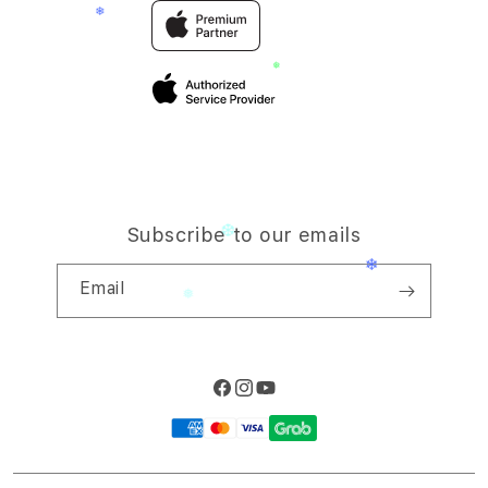
Travellerâ€™s Reservation
Elush Corporate Website
❆
Privacy Policy
❆
Site Terms of Use
❄
Subscribe to our emails
Email
Facebook
Instagram
YouTube
Payment
❅
methods