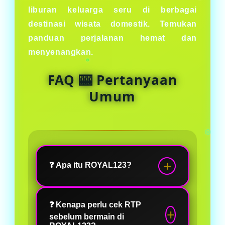
liburan keluarga seru di berbagai
destinasi wisata domestik. Temukan
panduan perjalanan hemat dan
menyenangkan.
FAQ 🎰 Pertanyaan
❅
Umum
❓ Apa itu ROYAL123?
❄
ROYAL123 bisa dianggap
❅
❓ Kenapa perlu cek RTP
sebagai panduan bermain situs
❆
sebelum bermain di
online. Platform ini menampilkan