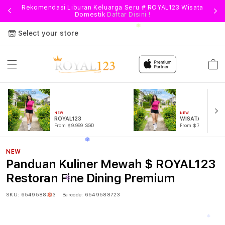
Rekomendasi Liburan Keluarga Seru # ROYAL123 Wisata
Domestik
Daftar Disini !
❄
❆
Select your store
Cart
❅
❅
NEW
NEW
ROYAL123
WISATA TOGEL
❅
From $9.999 SGD
From $778.77 SGD
NEW
Panduan Kuliner Mewah $ ROYAL123
Restoran Fine Dining Premium
SKU:
6549588723
Barcode:
6549588723