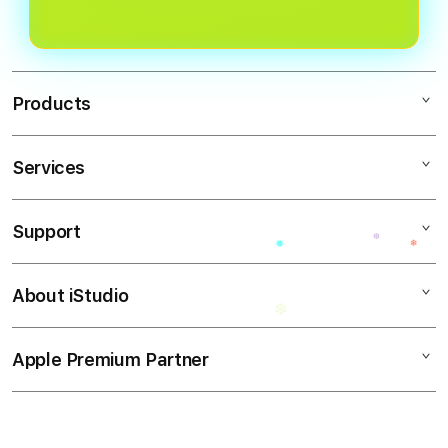
Products
❅
❆
❆
❆
❆
Services
ROYAL123
SITUS WISATA
Support
AppleCare+
SITUS TOGEL
Corporate
WISATA TOGEL
❅
About iStudio
My Account
ROYAL123 Togel
WISATA MACAU
Collection & Delivery
Elush Service Provider
BANDAR TOGEL
Apple Premium Partner
About Us
Returns & Exchanges
❆
Financing Options
BANDAR WISATA MACAU
Find an iStudio near you
Contact Us
Trade-in
SITUS TOGEL ONLINE
Why Shop at iStudio
FAQ