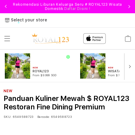
Rekomendasi Liburan Keluarga Seru # ROYAL123 Wisata
❆
Domestik
Daftar Disini !
❅
Select your store
Cart
NEW
NEW
ROYAL123
WISATA TOGEL
From $9.999 SGD
From $778.77 SGD
❆
NEW
Panduan Kuliner Mewah $ ROYAL123
Restoran Fine Dining Premium
SKU:
6549588723
Barcode:
6549588723