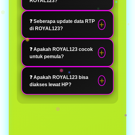
ROYAL123?
data RTP sebelum Anda
❄
RTP menunjukkan potensi
bermain, memberikan informasi
❓ Seberapa update data RTP
kemenangan dari sebuah
situs yang sedang gacor, serta
di ROYAL123?
permainan situs. Dengan
merekomendasikan game
❅
mengeceknya terlebih dahulu,
berdasarkan performa terbaru.
Sangat update. Informasi RTP
Anda bisa memilih game dengan
❓ Apakah ROYAL123 cocok
situs diperbarui secara berkala
peluang terbaik sebelum
untuk pemula?
agar Anda selalu mendapatkan
mengeluarkan saldo.
data terbaru, bukan informasi
Tentu saja. Baik pemula maupun
❄
lama yang sudah tidak relevan.
❓ Apakah ROYAL123 bisa
pemain berpengalaman dapat
diakses lewat HP?
menggunakan ROYAL123
dengan mudah karena
Ya, ROYAL123 dapat diakses
tampilannya sederhana dan
dengan lancar melalui perangkat
informasi RTP disajikan dengan
mobile maupun desktop,
jelas.
sehingga Anda bisa bermain
❆
kapan saja dan di mana saja.