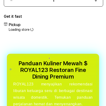
Decrease
Incr
quantity
quant
❆
for
for
Get it fast
Rekomendasi
Reko
Liburan
Libu
Pickup
Keluarga
Kelu
Loading store
Seru
Seru
#
#
ROYAL123
ROYA
Wisata
Wisa
Domestik
Dome
❄
Panduan Kuliner Mewah $
❆
ROYAL123 Restoran Fine
Dining Premium
ROYAL123 menyajikan rekomendasi
liburan keluarga seru di berbagai destinasi
❆
wisata domestik. Temukan panduan
perjalanan hemat dan menyenangkan.