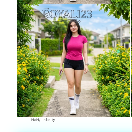
Open
media
6
in
modal
Open
of
NaN
/
-Infinity
media
8