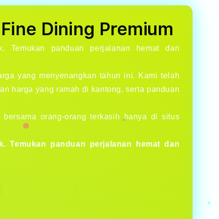
Fine Dining Premium
tik. Temukan panduan perjalanan hemat dan
uarga yang menyenangkan tahun ini. Kami telah
an harga yang ramah di kantong, serta panduan
 bersama orang-orang terkasih hanya di situs
❆
tik. Temukan panduan perjalanan hemat dan