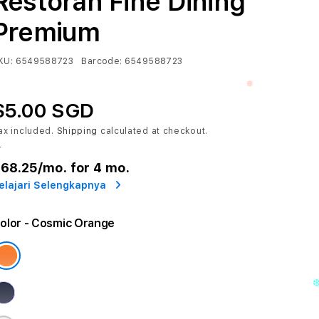
Restoran Fine Dining
Premium
❅
KU:
6549588723
Barcode:
6549588723
❆
$5.00 SGD
ax included.
Shipping
calculated at checkout.
r
68.25
/mo. for 4 mo.
elajari Selengkapnya
olor
- Cosmic Orange