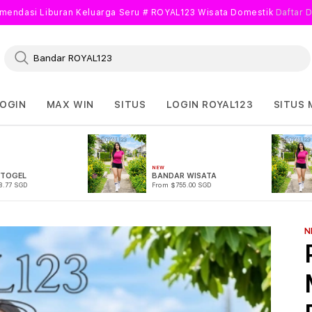
mendasi Liburan Keluarga Seru # ROYAL123 Wisata Domestik
Daftar Di
LOGIN
MAX WIN
SITUS
LOGIN ROYAL123
SITUS 
❆
NEW
 TOGEL
BANDAR WISATA
8.77 SGD
From $755.00 SGD
N