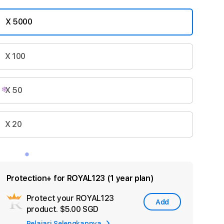
X 5000
X 100
❅
X 50
X 20
Protection+ for ROYAL123 (1 year plan)
❆
Protect your ROYAL123
Add
Add
product.
$5.00 SGD
Apple
Pelajari Selengkapnya