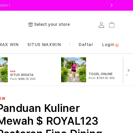
sini !
Select your store
Log in
Cart
❅
MAX WIN
SITUS MAXWIN
Daftar
Login
NEW
TOGEL ONLINE
SITUS WISATA
From $1165.00 SGD
From $966.00 SGD
EW
Panduan Kuliner
Mewah $ ROYAL123