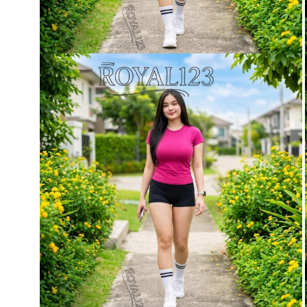
Open
media
4
in
modal
❄
❆
❄