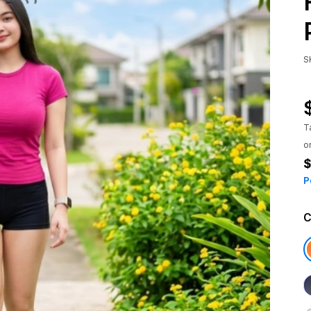
S
❅
T
o
$
P
C
❆