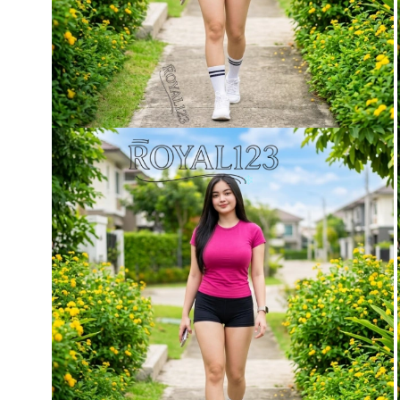
❆
Open
media
2
in
modal